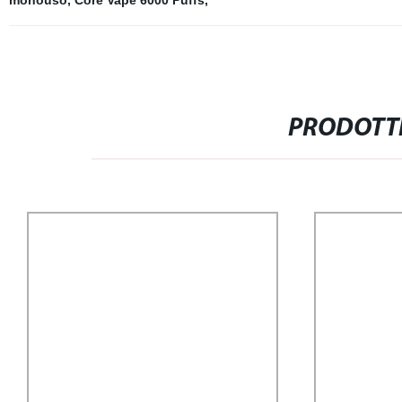
monouso
,
Core Vape 6000 Puffs
,
PRODOTTI