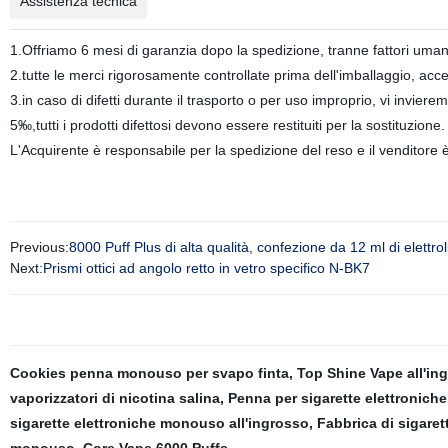
Assistenza tecnica
1.Offriamo 6 mesi di garanzia dopo la spedizione, tranne fattori uman
2.tutte le merci rigorosamente controllate prima dell'imballaggio, accert
3.in caso di difetti durante il trasporto o per uso improprio, vi inviere
5‰,tutti i prodotti difettosi devono essere restituiti per la sostituzione.
L'Acquirente è responsabile per la spedizione del reso e il venditore è
Previous:
8000 Puff Plus di alta qualità, confezione da 12 ml di el
Next:
Prismi ottici ad angolo retto in vetro specifico N-BK7
Cookies penna monouso per svapo finta
,
Top Shine Vape all'in
vaporizzatori di nicotina salina
,
Penna per sigarette elettroniche
sigarette elettroniche monouso all'ingrosso
,
Fabbrica di sigare