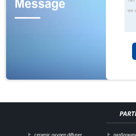
PART
ceramic oxygen diffuser
разблокир