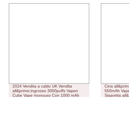
2024 Vendita a caldo UK Vendita
Cina all&pri
all&prime;ingrosso 3000puffs Vapen
550mAh Vape 
Cube Vape monouso Con 1000 mAh
Sigaretta all
vaporizzato
all&prime;ing
monouso