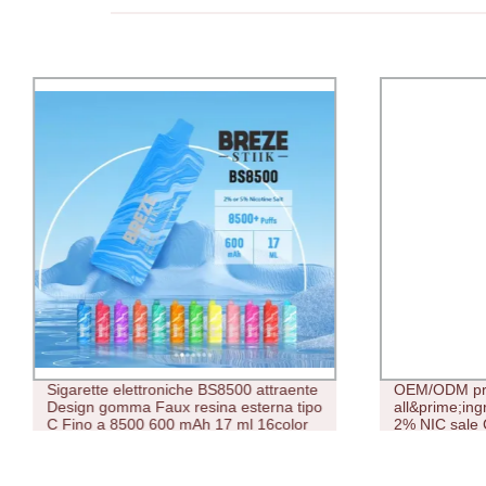
Sigarette elettroniche BS8500 attraente
OEM/ODM pre
Design gomma Faux resina esterna tipo
all&prime;ing
C Fino a 8500 600 mAh 17 ml 16color
2% NIC sale
Vape
800 puffs p
sigaretta ele
personalizza