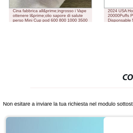
Cina fabbrica all&prime;ingrosso i Vape
2024 USA Hot
ottenere l&prime;olio sapore di salute
20000Puffs 
perso Mini Cup pod 600 800 1000 3500
Disponsable 
5000 8000 10000 Bobina a rete Puffs
sigaretta 20
nuovo design all&prime;ingrosso Vape
monouso
CO
Non esitare a inviare la tua richiesta nel modulo sotto