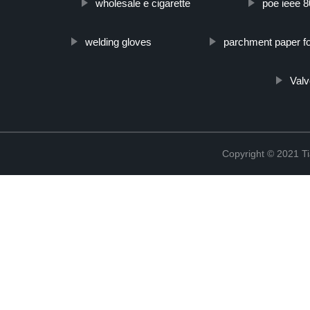
wholesale e cigarette
poe ieee 8
welding gloves
parchment paper fo
Valv
Copyright © 2021 Ti