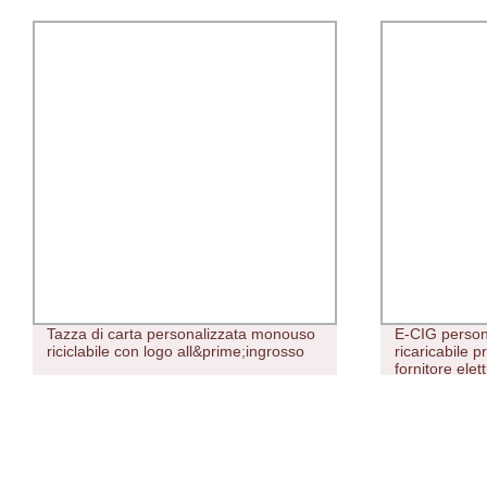
Tazza di carta personalizzata monouso
E-CIG person
riciclabile con logo all&prime;ingrosso
ricaricabile p
fornitore ele
nastro mono