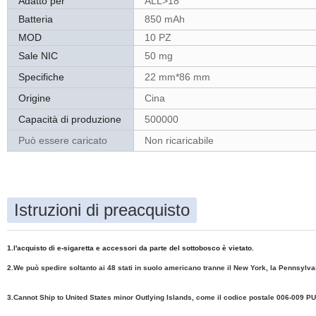
Adatto per
ALL>18
Batteria
850 mAh
MOD
10 PZ
Sale NIC
50 mg
Specifiche
22 mm*86 mm
Origine
Cina
Capacità di produzione
500000
Può essere caricato
Non ricaricabile
Istruzioni di preacquisto
1.l'acquisto di e-sigaretta e accessori da parte del sottobosco è vietato.
2.We può spedire soltanto ai 48 stati in suolo americano tranne il New York, la Pennsylv
3.Cannot Ship to United States minor Outlying Islands, come il codice postale 006-0