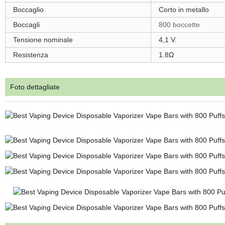
Boccaglio
Corto in metallo
Boccagli
800 boccette
Tensione nominale
4,1 V.
Resistenza
1.8Ω
Foto dettagliate