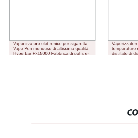
Vaporizzatore elettronico per sigaretta
Vaporizzator
Vape Pen monouso di altissima qualità
temperature 
Hyperbar Px15000 Fabbrica di puffs e-
distillato di
CIG Vape
ml
CO