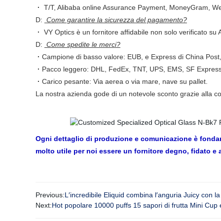
·
T/T, Alibaba online Assurance Payment, MoneyGram, West
D:
Come garantire la sicurezza del pagamento?
·
VY Optics è un fornitore affidabile non solo verificato 
D:
Come spedite le merci?
·
Campione di basso valore: EUB, e Express di China Post
·
Pacco leggero: DHL, FedEx, TNT, UPS, EMS, SF Express
·
Carico pesante: Via aerea o via mare, nave su pallet.
La nostra azienda gode di un notevole sconto grazie alla col
Ogni dettaglio di produzione e comunicazione è fondame
molto utile per noi essere un fornitore degno, fidato e af
Previous:
L′incredibile Eliquid combina l′anguria Juicy con l
Next:
Hot popolare 10000 puffs 15 sapori di frutta Mini Cup