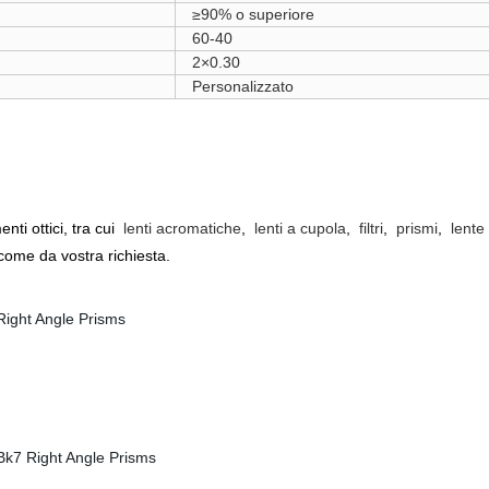
≥90% o superiore
60-40
2×0.30
Personalizzato
ti ottici, tra cui
lenti acromatiche
,
lenti a cupola
,
filtri
,
prismi
,
lente
ome da vostra richiesta.