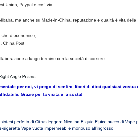
 Union, Paypal e così via.
su Alibaba, ma anche su Made-in-China, reputazione e qualità è vita del
, che è economico;
, China Post;
laborazione a lungo termine con la società di corriere.
ntale per noi, vi prego di sentirci liberi di dirci qualsiasi vos
fidabile. Grazie per la visita e la sosta!
a sintesi perfetta di Citrus leggero Nicotina Eliquid Ejuice succo di Vape
 e-sigaretta Vape vuota impermeabile monouso all′ingrosso