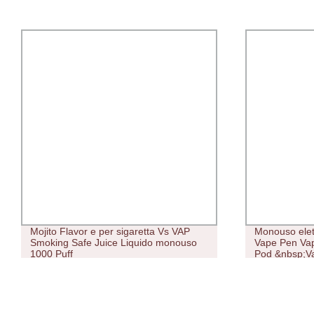
Mojito Flavor e per sigaretta Vs VAP
Monouso elet
Smoking Safe Juice Liquido monouso
Vape Pen Vap
1000 Puff
Pod &nbsp;V
Oriente Shoo