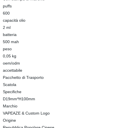
puffs
600
capacità olio
2 ml
batteria
500 mah
peso
0,05 kg
oem/odm
accettabile
Pacchetto di Trasporto
Scatola
Specifiche
D19mm*H100mm
Marchio
VAPEAZE & Custom Logo
Origine
Repubblica Popolare Cinese