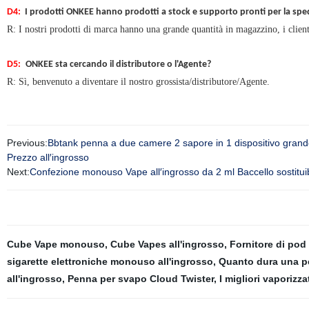
D4:
I prodotti ONKEE hanno prodotti a stock e supporto pronti per la sp
R:
I nostri prodotti di marca hanno una grande quantità in magazzino, i clien
D5:
ONKEE sta cercando il distributore o l'Agente?
R: Sì, benvenuto a diventare il nostro grossista/distributore/Agente.
Previous:
Bbtank penna a due camere 2 sapore in 1 dispositivo gran
Prezzo all′ingrosso
Next:
Confezione monouso Vape all′ingrosso da 2 ml Baccello sostituib
Cube Vape monouso
,
Cube Vapes all'ingrosso
,
Fornitore di pod
sigarette elettroniche monouso all'ingrosso
,
Quanto dura una pe
all'ingrosso
,
Penna per svapo Cloud Twister
,
I migliori vaporizza