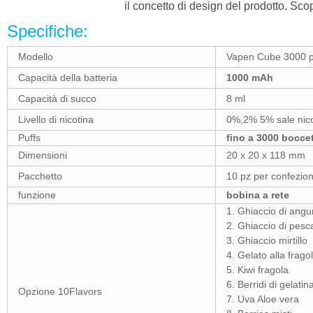
il concetto di design del prodotto. Sc
Specifiche:
Modello
Vapen Cube 3000 p
Capacità della batteria
1000 mAh
Capacità di succo
8 ml
Livello di nicotina
0%,2% 5% sale nico
Puffs
fino a 3000 bocce
Dimensioni
20 x 20 x 118 mm
Pacchetto
10 pz per confezio
funzione
bobina a rete
1. Ghiaccio di angu
2. Ghiaccio di pesc
3. Ghiaccio mirtillo
4. Gelato alla frago
5. Kiwi fragola
6. Berridi di gelatin
Opzione 10Flavors
7. Uva Aloe vera