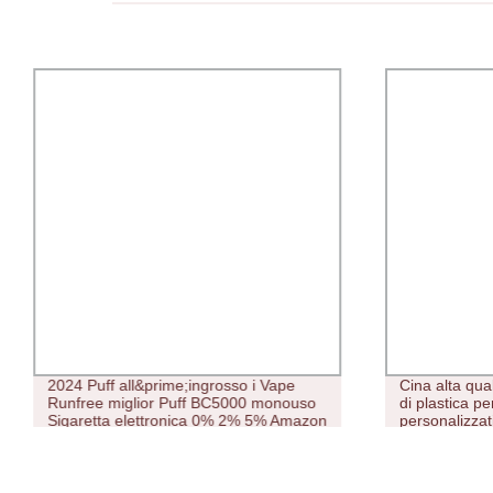
2024 Puff all&prime;ingrosso i Vape
Cina alta qua
Runfree miglior Puff BC5000 monouso
di plastica per
Sigaretta elettronica 0% 2% 5% Amazon
personalizzat
Free Sample Pocket Hookah Sanitario
Vape. Monouso