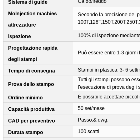
Caldo/freddo
Sistema di guide
MoInjection machies
Secondo la precisione del pr
100T,128T,150T,200T,250T,3
attrezzature
100% di ispezione mediante
Ispezione
Progettazione rapida
Può essere entro 1-3 giorni l
degli stampi
Stampi in plastica: 3- 6 set
Tempo di consegna
Tutti gli stampi possono ess
Prova dello stampo
l'esecuzione di prova degli 
È possibile accettare piccol
Ordine minimo
50 set/mese
Capacità produttiva
Passo.& dwg.
CAD per preventivo
100 scatti
Durata stampo