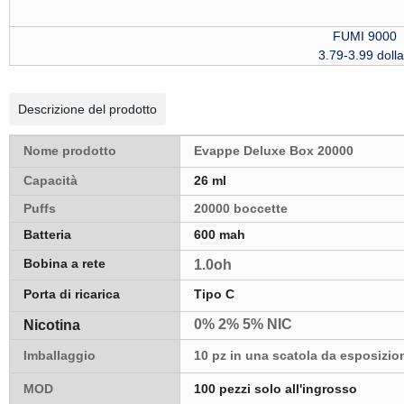
FUMI 9000
3.79-3.99 dolla
Descrizione del prodotto
Nome prodotto
Evappe
Deluxe Box 20000
Capacità
26 ml
Puffs
20000 boccette
Batteria
600 mah
Bobina a rete
1.0oh
Porta di ricarica
Tipo C
0% 2% 5% NIC
Nicotina
Imballaggio
10 pz in una scatola da esposizio
MOD
100 pezzi solo all'ingrosso