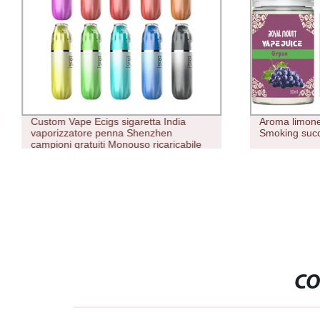
Custom Vape Ecigs sigaretta India
Aroma limone
vaporizzatore penna Shenzhen
Smoking succ
campioni gratuiti Monouso ricaricabile
Cina all&prime;ingrosso e
CO