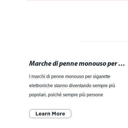
mAh
Lo svapo monouso migliore del 2021: Scopri la scelta più conveniente e di qualità!
Marche di penne monouso per sigarette elettroniche: scopri la varietà di opzioni disponibili!
ri la
I marchi di penne monouso per sigarette
elettroniche stanno diventando sempre più
popolari, poiché sempre più persone
r
abbracciano lo stile di vita senza fumo.
L'aumento della domanda di penne monou
Learn More