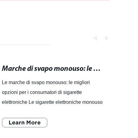
1000 1500 2500 3000 4000 5000 6000 8000 10000
12000 15000 boccette
Marche di svapo monouso: le migliori opzioni per i consumatori di sigarette elettroniche.
Le marche di svapo monouso: le migliori
Distri
opzioni per i consumatori di sigarette
miglio
elettroniche Le sigarette elettroniche monouso
cubo 
stanno diventando sempre più popolari tra i
cubo 
consumatori che desiderano u
Learn More
merca
L