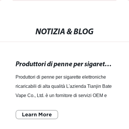
sigaretta OEM/ODM Produttori Wape Pen
NOTIZIA & BLOG
Produttori di penne per sigarette elettroniche ricaricabili di alta qualità
Produttori di penne per sigarette elettroniche
ricaricabili di alta qualità L'azienda Tianjin Bate
Vape Co., Ltd. è un fornitore di servizi OEM e
ODM one-stop per sigarette elettroniche,
focalizzat
Learn More