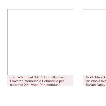
Top Selling Iget XXL 1800 puffs Fruit
North Mary A
Flavored monouso e Pennarello per
Air Wholesal
sigarette XXL Vape Pen monouso
Swype Nasty 
Fog Raz Juic
puffs Vape