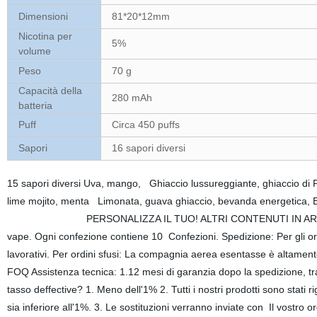
Dimensioni
81*20*12mm
Nicotina per
5%
volume
Peso
70 g
Capacità della
280 mAh
batteria
Puff
Circa 450 puffs
Sapori
16 sapori diversi
15 sapori diversi Uva, mango, Ghiaccio lussureggiante, ghiaccio di Pe
lime mojito, menta Limonata, guava ghiaccio, bevanda ene
PERSONALIZZA IL TUO! ALTRI CONTENUTI IN ARRIVO! Imballa
vape. Ogni confezione contiene 10 Confezioni. Spedizione: Per gli or
lavorativi. Per ordini sfusi: La compagnia aerea esentasse è altament
FOQ Assistenza tecnica: 1.12 mesi di garanzia dopo la spedizione, trann
tasso deffective? 1. Meno dell'1% 2. Tutti i nostri prodotti sono stati r
sia inferiore all'1%. 3. Le sostituzioni verranno inviate con Il vostro or