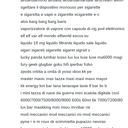
airbardiamond airbaita airbardiamantate airscream aivon
sgettare il dispositivo monouso per sigarette
e sigaretta e vape e zigarette ecigarette e-c
atvs barg barg barg baris
vaporizzatore di vapore con capsula di cig pod elettronico
elf elf var elf mondo elfworld escos ev
liquido 18 mg liquido filtrante liquido sale liquido
sigari sigareti sigarette sigaret sigrait s
lucky panda lumbar lusso lux lux luxe luxe ma6000 magi
fury geek glugbar goku hi5 iperbar hzko
zpods orbita a onda di yossi xbox kk pe
master mavic max tazza maxi maxi maxx mayor
kk energy kot bar lana lanavape lavie lf bar lio b
i mini tazza di nave da guerra mini scatola digitale così
6000/7000/7500/8000/9000 600s 60ml 6k 7000/7200/80
lux bar maskking mini miou mrvibar ne
mod meccanici mod meccanici mi mod meccanici
pyne r e m roux sk scimmietta pupazzo nevoso