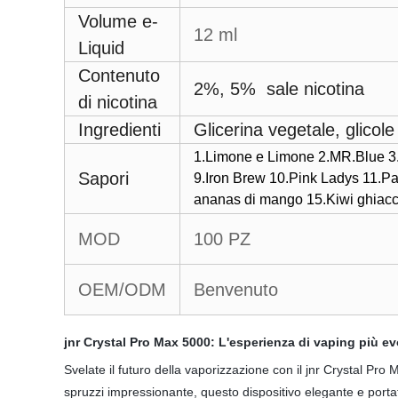
Volume e-
12 ml
Liquid
Contenuto
2%, 5%
sale nicotina
di nicotina
Ingredienti
Glicerina vegetale, glicole 
1.Limone e Limone 2.MR.Blue 3.
Sapori
9.Iron Brew 10.Pink Ladys 11.P
ananas di mango 15.Kiwi ghiacci
MOD
100 PZ
OEM/ODM
Benvenuto
jnr Crystal Pro Max 5000: L'esperienza di vaping più ev
Svelate il futuro della vaporizzazione con il jnr Crystal P
spruzzi impressionante, questo dispositivo elegante e porta