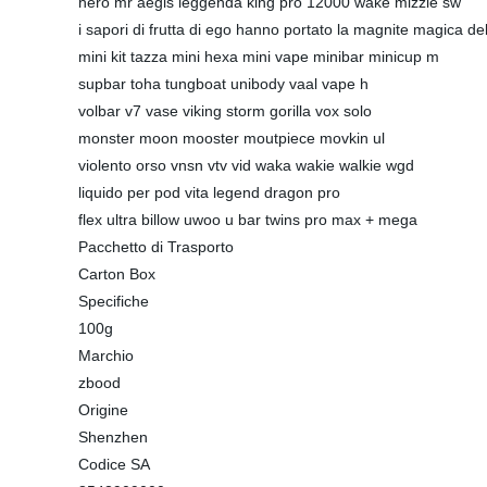
hero mr aegis leggenda king pro 12000 wake mizzle sw
i sapori di frutta di ego hanno portato la magnite magica de
mini kit tazza mini hexa mini vape minibar minicup m
supbar toha tungboat unibody vaal vape h
volbar v7 vase viking storm gorilla vox solo
monster moon mooster moutpiece movkin ul
violento orso vnsn vtv vid waka wakie walkie wgd
liquido per pod vita legend dragon pro
flex ultra billow uwoo u bar twins pro max + mega
Pacchetto di Trasporto
Carton Box
Specifiche
100g
Marchio
zbood
Origine
Shenzhen
Codice SA