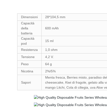
Dimensioni
28*104,5 mm
Capacità
della
600 mAh
batteria
Capacità
15 ml
pod
Resistenza
1,0 ohm
Tensione
4,2 V.
Peso
64 g
Nicotina
2%/5%
Menta fresca, Berries misto, paradiso dell
Sapori
cheesecake, Kiwi di fragole, gelato alla v
mango Litchi, Cola di ciliegia, uva Aloe 