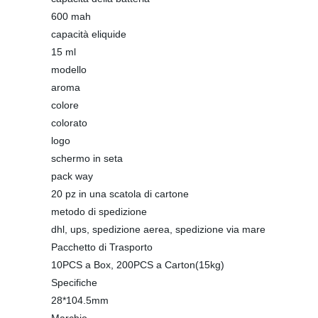
600 mah
capacità eliquide
15 ml
modello
aroma
colore
colorato
logo
schermo in seta
pack way
20 pz in una scatola di cartone
metodo di spedizione
dhl, ups, spedizione aerea, spedizione via mare
Pacchetto di Trasporto
10PCS a Box, 200PCS a Carton(15kg)
Specifiche
28*104.5mm