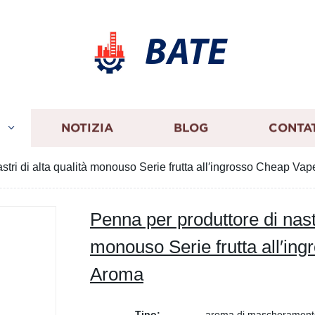
BATE
I
NOTIZIA
BLOG
CONTA
stri di alta qualità monouso Serie frutta all′ingrosso Cheap Va
Penna per produttore di nastr
monouso Serie frutta all′in
Aroma
Tipo:
aroma di mascherament