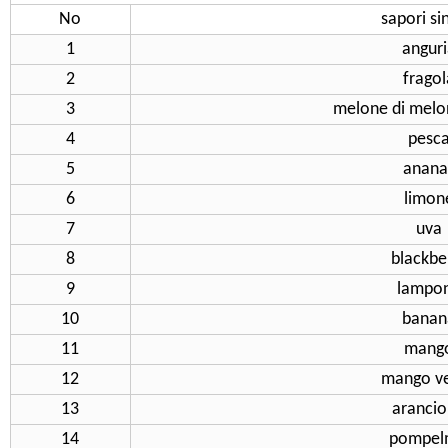
No
sapori si
1
angur
2
fragol
3
melone di melon
4
pesc
5
anana
6
limon
7
uva
8
blackbe
9
lampo
10
banan
11
mang
12
mango v
13
aranci
14
pompe