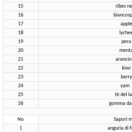
15
ribes n
16
biancos
17
appl
18
lyche
19
pera
20
ment
21
aranci
22
kiwi
23
berry
24
ya
25
tè del l
26
gomma da 
No
Sapori m
1
anguria di 