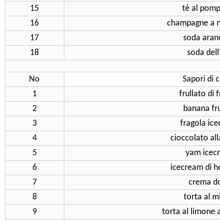
15
tè al pom
16
champagne a n
17
soda aran
18
soda dell
No
Sapori di 
1
frullato di 
2
banana fru
3
fragola ic
4
cioccolato all
5
yam icec
6
icecream di 
7
crema d
8
torta al mi
9
torta al limone a