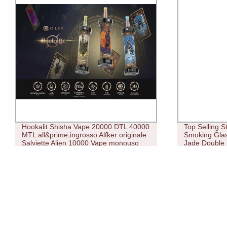
Top Selling Straight Cream Tube
Distributori B
Smoking Glass Pipe Hbking 420 White
liquido 1500
Jade Double Honeycomb Disc Smoking
schermo digi
Water Pipes percolate Quality Tubo di
ricaricabile 
fumo all&prime;ingrosso
Vape 15K