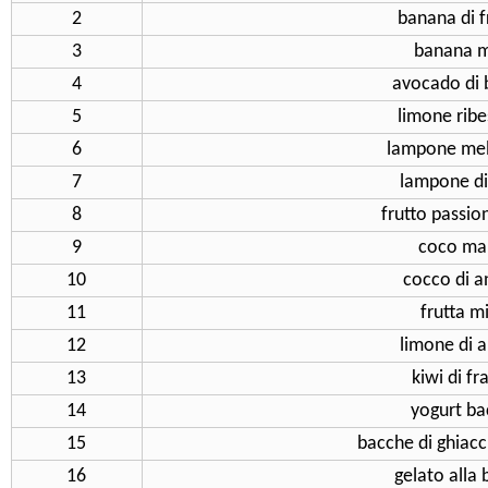
2
banana di f
3
banana m
4
avocado di
5
limone ribe
6
lampone me
7
lampone d
8
frutto passio
9
coco ma
10
cocco di 
11
frutta m
12
limone di 
13
kiwi di fr
14
yogurt b
15
bacche di ghiacc
16
gelato alla