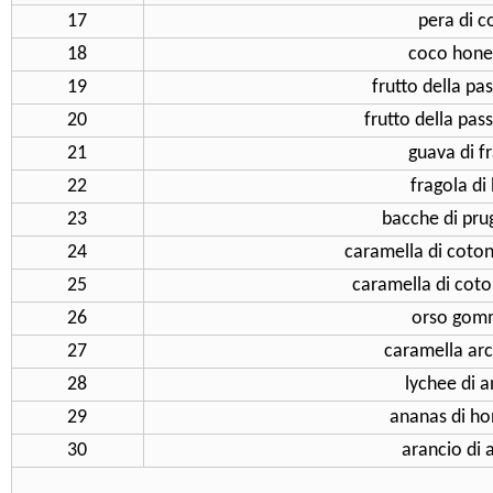
17
pera di c
18
coco hon
19
frutto della pa
20
frutto della pas
21
guava di f
22
fragola di
23
bacche di pru
24
caramella di coton
25
caramella di coton
26
orso gom
27
caramella ar
28
lychee di a
29
ananas di h
30
arancio di 