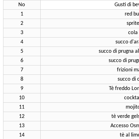
No
Gusti di b
1
red bu
2
sprit
3
cola
4
succo d'ar
5
succo di prugna a
6
succo di prug
7
frizioni 
8
succo di 
9
Tè freddo Lon
10
cockta
11
mojit
12
tè verde ge
13
Accesso Os
14
tè al li