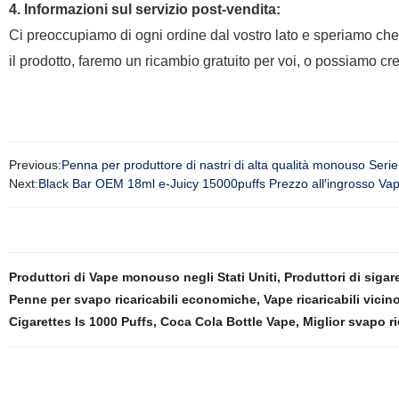
4. Informazioni sul servizio post-vendita:
Ci preoccupiamo di ogni ordine dal vostro lato e speriamo che
il prodotto, faremo un ricambio gratuito per voi, o possiamo cre
Previous:
Penna per produttore di nastri di alta qualità monouso Seri
Next:
Black Bar OEM 18ml e-Juicy 15000puffs Prezzo all′ingrosso V
Produttori di Vape monouso negli Stati Uniti
,
Produttori di siga
Penne per svapo ricaricabili economiche
,
Vape ricaricabili vicin
Cigarettes Is 1000 Puffs
,
Coca Cola Bottle Vape
,
Miglior svapo r