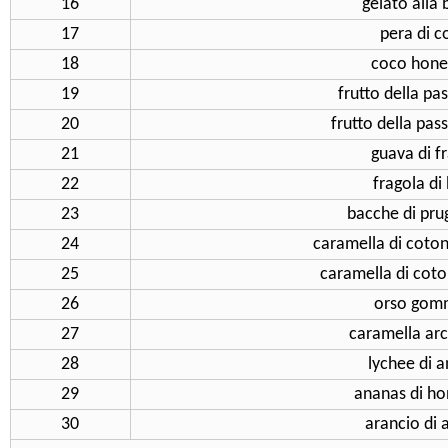
16
gelato alla
17
pera di c
18
coco hon
19
frutto della pa
20
frutto della pas
21
guava di f
22
fragola di
23
bacche di pru
24
caramella di coton
25
caramella di coton
26
orso gom
27
caramella ar
28
lychee di a
29
ananas di h
30
arancio di 