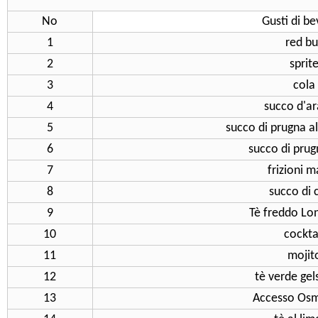
No
Gusti di b
1
red bu
2
sprit
3
cola
4
succo d'ar
5
succo di prugna a
6
succo di prug
7
frizioni 
8
succo di 
9
Tè freddo Lon
10
cockta
11
mojit
12
tè verde ge
13
Accesso Os