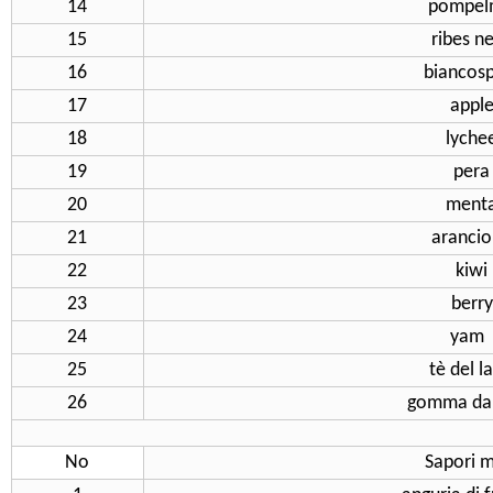
14
pompe
15
ribes n
16
biancos
17
appl
18
lyche
19
pera
20
ment
21
aranci
22
kiwi
23
berry
24
ya
25
tè del l
26
gomma da 
No
Sapori m