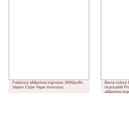
Barra colore EKS monouso OEM non
Waspe 15K Pu
ricaricabili Produttori personalizzati
Desechables 
all&prime;ingrosso Vape 2,7ml 600puff
Distributori 
sigaretta elettronica e-sigaretta
Atomizzatori
Pluselfbar Vape di alta qualità