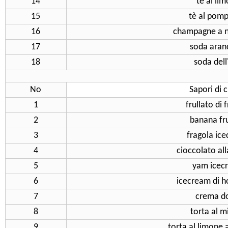
14
tè al li
15
tè al pom
16
champagne a n
17
soda aran
18
soda dell
No
Sapori di 
1
frullato di 
2
banana fru
3
fragola ic
4
cioccolato all
5
yam icec
6
icecream di 
7
crema d
8
torta al mi
9
torta al limone a