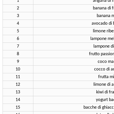
1
anguria di 
2
banana di f
3
banana m
4
avocado di
5
limone ribe
6
lampone me
7
lampone d
8
frutto passio
9
coco ma
10
cocco di 
11
frutta m
12
limone di 
13
kiwi di fr
14
yogurt b
15
bacche di ghiacc