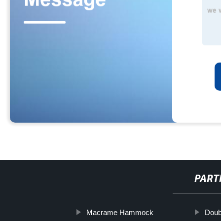
PART
Macrame Hammock
Doub