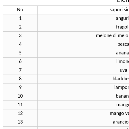
Elen
No
sapori si
1
angur
2
fragol
3
melone di melon
4
pesc
5
anana
6
limon
7
uva
8
blackbe
9
lampo
10
banan
11
mang
12
mango v
13
aranci