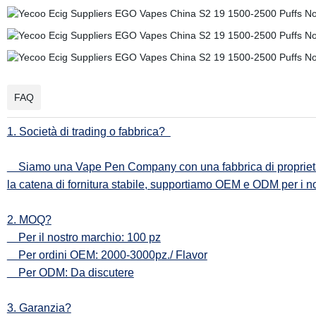
FAQ
1. Società di trading o fabbrica?
Siamo una Vape Pen Company con una fabbrica di proprietà per
la catena di fornitura stabile, supportiamo OEM e ODM per i nos
2. MOQ?
Per il nostro marchio: 100 pz
Per ordini OEM: 2000-3000pz./ Flavor
Per ODM: Da discutere
3. Garanzia?