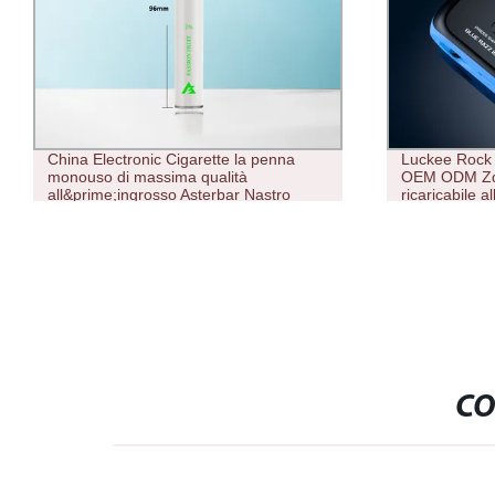
China Electronic Cigarette la penna
Luckee Rock
monouso di massima qualità
OEM ODM Zq 
all&prime;ingrosso Asterbar Nastro
ricaricabile a
monouso Samrt 500 Puff con marchio
ricaricabile p
OEM
CO