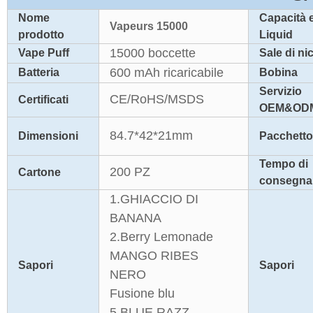
Nome
Capacità 
Vapeurs 15000
prodotto
Liquid
15000 boccette
Vape Puff
Sale di ni
600 mAh ricaricabile
Batteria
Bobina
Servizio
CE/RoHS/MSDS
Certificati
OEM&OD
84.7*42*21mm
Dimensioni
Pacchetto
Tempo di
200 PZ
Cartone
consegna
1.GHIACCIO DI
BANANA
2.Berry Lemonade
MANGO RIBES
Sapori
Sapori
NERO
Fusione blu
5.BLUE RAZZ