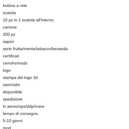
bobina a rete
scatola
10 pz in 1 scatola all′interno
cartone
200 pz
sapori
serie frutta/menta/tabacco/bevanda
certificati
ce/rohs/msds
logo
stampa del logo 3d
oem/odm
disponibile
spedizione
in aereo/ups/ddp/mare
tempo di consegna
5-10 giorni
mod