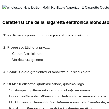
Caratteristiche della sigaretta elettronica mono
Tipo:
Penna a penna monouso per sale nico preriempita
2. Processo
: Etichetta privata
Cottura/verniciatura
Verniciatura gomma
4. Colori
: Colore gradiente/Personalizza qualsiasi colore
5. OEM
: Su etichetta, qualsiasi colore, qualsiasi logo
Su stampa di pittura
-seta
(entro 6 colori)/
incisione
Boccaglio-
Nero duro/Bianco morbido/colore personalizzato
LED luminoso:
Rosso/blu/verde/arancione/giallo/rosa/viola, e
Pacakge -
Personalizza qualsiasi colore/marca/tipo