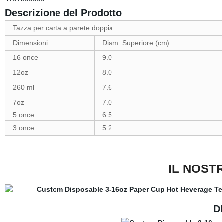
Descrizione del Prodotto
Tazza per carta a parete doppia
Dimensioni
Diam. Superiore (cm)
16 once
9.0
12oz
8.0
260 ml
7.6
7oz
7.0
5 once
6.5
3 once
5.2
IL NOST
D