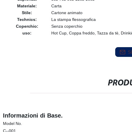
Materiale:
Carta
Stile:
Cartone animato
Technics:
La stampa flessografica
Coperchio:
Senza coperchio
uso:
Hot Cup, Coppa freddo, Tazza da tè, Drink
S
PRODU
Informazioni di Base.
Model No.
C--001