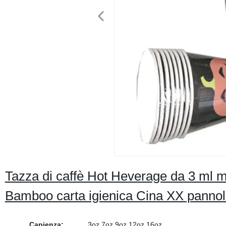
Tazza di caffè Hot Heverage da 3 ml m
Bamboo carta igienica Cina XX pannoli
Capienza:
3oz 7oz 9oz 12oz 16oz