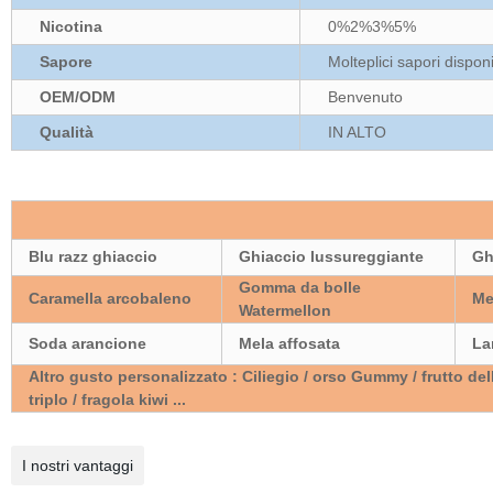
Nicotina
0%2%3%5%
Sapore
Molteplici sapori disponi
OEM/ODM
Benvenuto
Qualità
IN ALTO
Blu razz ghiaccio
Ghiaccio lussureggiante
Gh
Gomma da bolle
Caramella arcobaleno
Me
Watermellon
Soda arancione
Mela affosata
La
Altro gusto personalizzato : Ciliegio / orso Gummy / frutto del
triplo / fragola kiwi ...
I nostri vantaggi