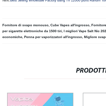
Next:
Best Selling Wholesale Factoty Bang Tn 12000 puffs Randm Tor
Fornitore di svapo monouso
,
Cube Vapes all'ingrosso
,
Fornitor
per sigarette elettroniche da 1500 tiri
,
I migliori Vape Salt Nic 20
economiche
,
Penna per vaporizzatori all'ingrosso
,
Migliore sva
PRODOTTI