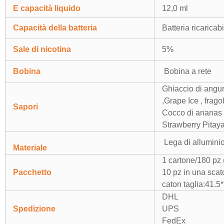
E capacità liquido
12,0 ml
Capacità della batteria
Batteria ricarica
Sale di nicotina
5%
Bobina
Bobina a rete
Ghiaccio di angur
,Grape Ice , frago
Sapori
Cocco di ananas 
Strawberry Pitay
Lega di allumini
Materiale
1 cartone/180 pz 
Pacchetto
10 pz in una scat
caton taglia:41.
DHL
Spedizione
UPS
FedEx