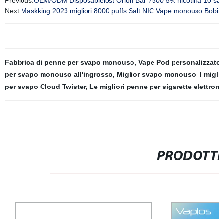
Previous:
OEM/ODM Disposablelost Orion Bar 7500 5% nicotina 10 sap
Next:
Maskking 2023 migliori 8000 puffs Salt NIC Vape monouso Bobin
Fabbrica di penne per svapo monouso
,
Vape Pod personalizzat
per svapo monouso all'ingrosso
,
Miglior svapo monouso
,
I migl
per svapo Cloud Twister
,
Le migliori penne per sigarette elett
PRODOTTI