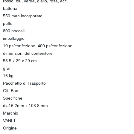
rosso, blu, verde, giallo, rosa, ecc.
batteria
550 mah incorporato
puffs
800 boccali
imballaggio
10 pz/confezione, 400 pz/confezione
dimensioni del contenitore
55.5 x 29 x 29 cm
g.w.
16 kg
Pacchetto di Trasporto
Gift Box
Specifiche
dia16.2mm x 103.8 mm
Marchio
VANLT
Origine