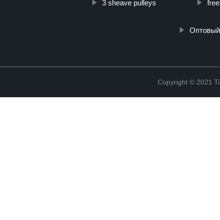
3 sheave pulleys
fre
Oптовый
Copyright © 2021 Ti