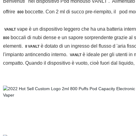
Benvenuti
nel dispositivo Pod monouso VANLT . Alimentato
offrire
boccette. Con 2 ml di succo pre-riempito, il
pod mon
800
vape è un dispositivo leggero che ha una batteria intern
VANLT
boccali di nubi dense e un sapore sorprendente grazie al s
800
elementi.
è dotato di un ingresso del flusso d 'aria fis
Il VANLT
l'impianto antincendio interno.
è ideale per gli utenti i
VANLT
compatto. Quando il dispositivo è vuoto, cioè fuori dal liquido