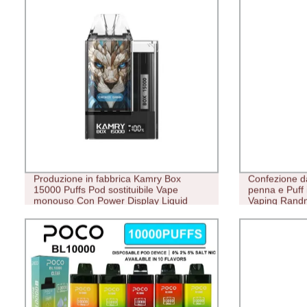
Produzione in fabbrica Kamry Box
Confezione d
15000 Puffs Pod sostituibile Vape
penna e Puff 
monouso Con Power Display Liquid
Vaping Rand
Display Mesh Coil 15 ml batteria 15000
Electronic C
mAh