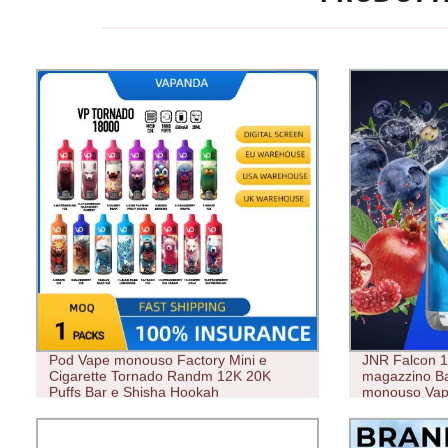
Pod Vape monouso Factory Mini e
JNR Falcon 1
Cigarette Tornado Randm 12K 20K
magazzino B
Puffs Bar e Shisha Hookah
monouso Vap
all&prime;ingrosso USA magazzino EU
Vape