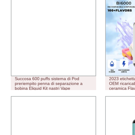
Succosa 600 puffs sistema di Pod
2023 etichett
preriempito penna di separazione a
OEM ricaricab
bobina Eliquid Kit nastri Vape
ceramica Fla
&nbsp;Aivono
boccette