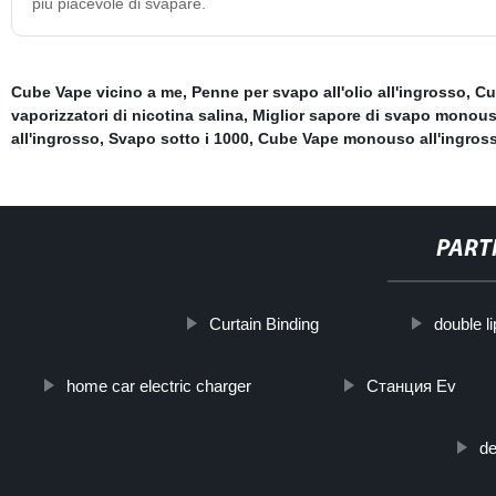
più piacevole di svapare.
Cube Vape vicino a me
,
Penne per svapo all'olio all'ingrosso
,
Cu
vaporizzatori di nicotina salina
,
Miglior sapore di svapo monou
all'ingrosso
,
Svapo sotto i 1000
,
Cube Vape monouso all'ingros
PART
Curtain Binding
double li
home car electric charger
Станция Ev
de