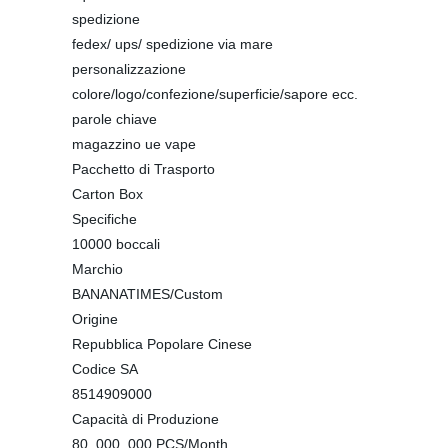
spedizione
fedex/ ups/ spedizione via mare
personalizzazione
colore/logo/confezione/superficie/sapore ecc.
parole chiave
magazzino ue vape
Pacchetto di Trasporto
Carton Box
Specifiche
10000 boccali
Marchio
BANANATIMES/Custom
Origine
Repubblica Popolare Cinese
Codice SA
8514909000
Capacità di Produzione
80, 000, 000 PCS/Month