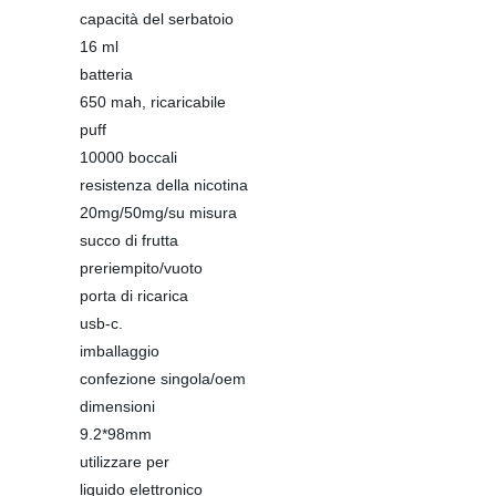
capacità del serbatoio
16 ml
batteria
650 mah, ricaricabile
puff
10000 boccali
resistenza della nicotina
20mg/50mg/su misura
succo di frutta
preriempito/vuoto
porta di ricarica
usb-c.
imballaggio
confezione singola/oem
dimensioni
9.2*98mm
utilizzare per
liquido elettronico