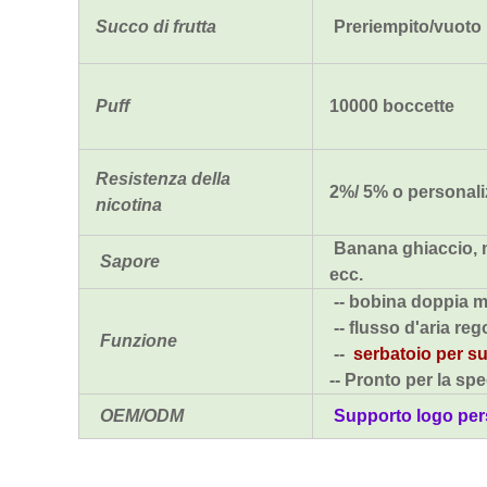
Succo di frutta
Preriempito/vuoto
Puff
10000 boccette
Resistenza della
2%/ 5% o personali
nicotina
Banana ghiaccio, me
Sapore
ecc.
-- bobina doppia 
-- flusso d'aria reg
Funzione
--
serbatoio per su
-- Pronto per la sp
OEM/ODM
Supporto logo perso