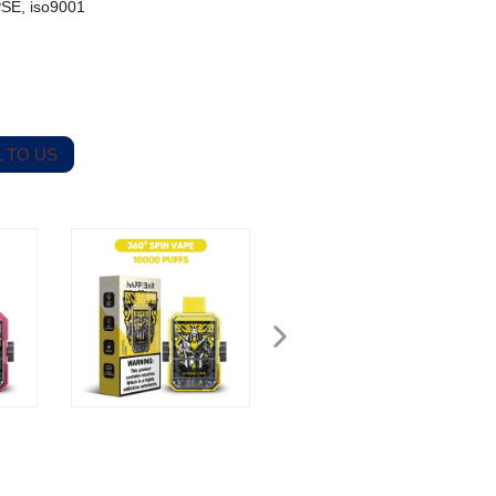
SE, iso9001
 TO US