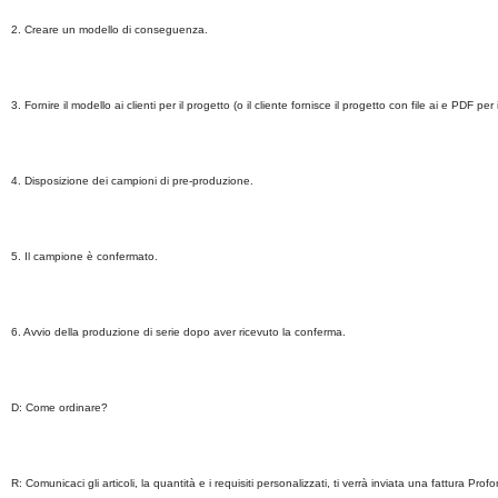
2. Creare un modello di conseguenza.
3. Fornire il modello ai clienti per il progetto (o il cliente fornisce il progetto con file ai e PDF p
4. Disposizione dei campioni di pre-produzione.
5. Il campione è confermato.
6. Avvio della produzione di serie dopo aver ricevuto la conferma.
D: Come ordinare?
R: Comunicaci gli articoli, la quantità e i requisiti personalizzati, ti verrà inviata una fattura Pro