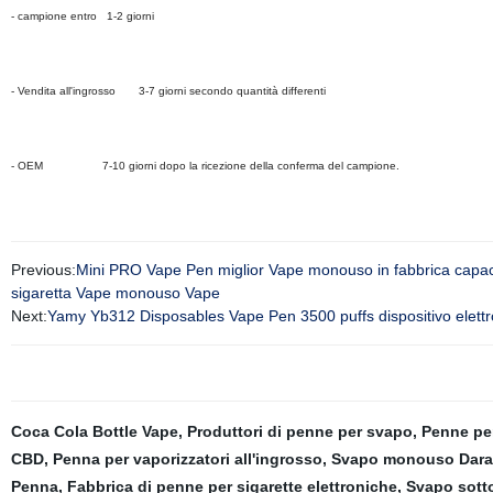
- campione entro 1-2 giorni
- Vendita all'ingrosso 3-7 giorni secondo quantità differenti
- OEM 7-10 giorni dopo la ricezione della conferma del campione.
Previous:
Mini PRO Vape Pen miglior Vape monouso in fabbrica capacità
sigaretta Vape monouso Vape
Next:
Yamy Yb312 Disposables Vape Pen 3500 puffs dispositivo elett
Coca Cola Bottle Vape
,
Produttori di penne per svapo
,
Penne pe
CBD
,
Penna per vaporizzatori all'ingrosso
,
Svapo monouso Dara
Penna
,
Fabbrica di penne per sigarette elettroniche
,
Svapo sotto