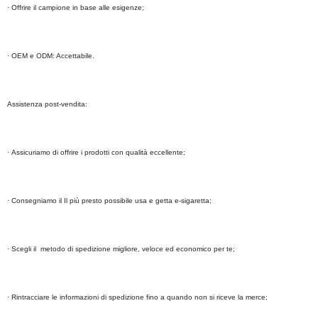
· Offrire il campione in base alle esigenze;
· OEM e ODM: Accettabile.
Assistenza post-vendita:
· Assicuriamo di offrire i prodotti con qualità eccellente;
· Consegniamo il Il più presto possibile usa e getta e-sigaretta;
· Scegli il metodo di spedizione migliore, veloce ed economico per te;
· Rintracciare le informazioni di spedizione fino a quando non si riceve la merce;