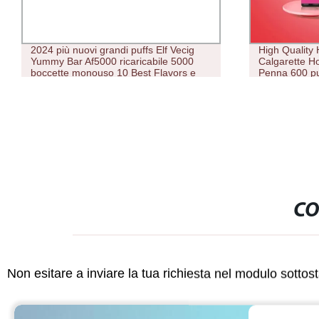
High Quality Hottest Wholesale e
2023 miglior
Calgarette Hookah OEM Brand Shishi
Vapen Cubo d
Penna 600 puffs Vape Pen monouso 2
Cigarette Fa
ml e liquidi con TPD 2% succo di
Vape Pen
nicotina
CO
Non esitare a inviare la tua richiesta nel modulo sotto