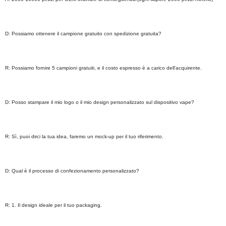
D: Possiamo ottenere il campione gratuito con spedizione gratuita?
R: Possiamo fornire 5 campioni gratuiti, e il costo espresso è a carico dell'acquirente.
D: Posso stampare il mio logo o il mio design personalizzato sul dispositivo vape?
R: Sì, puoi dirci la tua idea, faremo un mock-up per il tuo riferimento.
D: Qual è il processo di confezionamento personalizzato?
R: 1. Il design ideale per il tuo packaging.