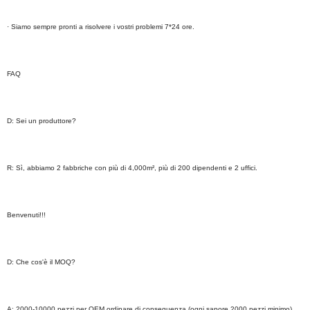
· Siamo sempre pronti a risolvere i vostri problemi 7*24 ore.
FAQ
D: Sei un produttore?
R: Sì, abbiamo 2 fabbriche con più di 4,000m², più di 200 dipendenti e 2 uffici.
Benvenuti!!!
D: Che cos'è il MOQ?
A: 2000-10000 pezzi per OEM ordinare di conseguenza.(ogni sapore 2000 pezzi minimo)