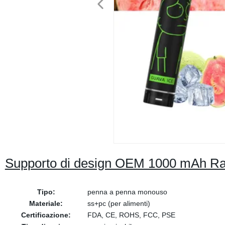
Supporto di design OEM 1000 mAh R
Tipo:
penna a penna monouso
Materiale:
ss+pc (per alimenti)
Certificazione:
FDA, CE, ROHS, FCC, PSE