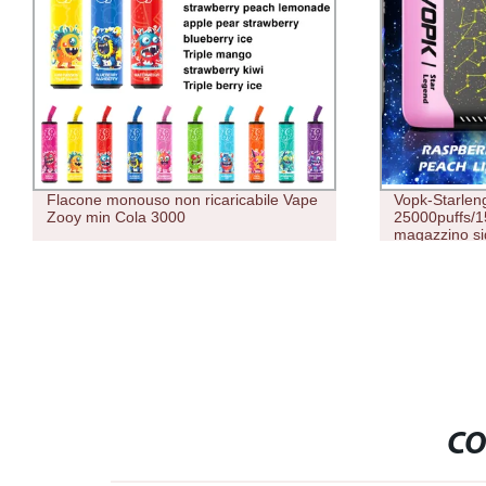
Flacone monouso non ricaricabile Vape
Vopk-Starlen
Zooy min Cola 3000
25000puffs/1
magazzino sig
10000 Zbood 
Bang e Siga
CO