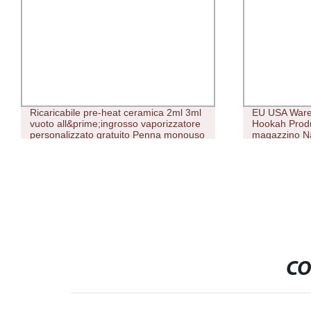
Ricaricabile pre-heat ceramica 2ml 3ml
EU USA Ware
vuoto all&prime;ingrosso vaporizzatore
Hookah Prod
personalizzato gratuito Penna monouso
magazzino Na
per ovape a olio spesso
18000 salvie
monouso
CO