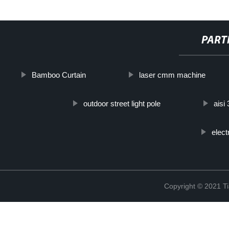
PART
Bamboo Curtain
laser cmm machine
outdoor street light pole
aisi
elect
Copyright © 2021 Ti