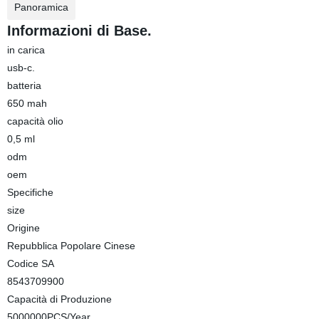
Panoramica
Informazioni di Base.
in carica
usb-c.
batteria
650 mah
capacità olio
0,5 ml
odm
oem
Specifiche
size
Origine
Repubblica Popolare Cinese
Codice SA
8543709900
Capacità di Produzione
5000000PCS/Year