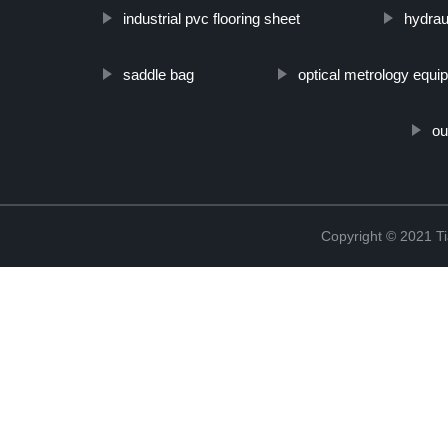
industrial pvc flooring sheet
hydraul
saddle bag
optical metrology equi
ou
Copyright © 2021 Ti