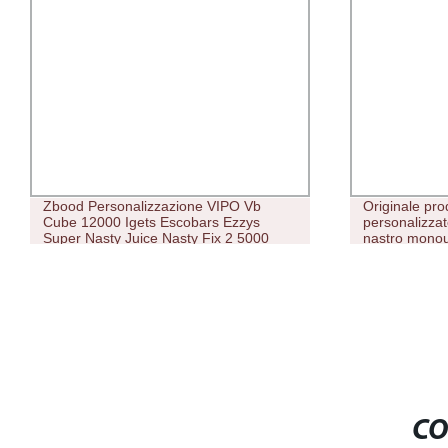
Zbood Personalizzazione VIPO Vb
Originale pr
Cube 12000 Igets Escobars Ezzys
personalizza
Super Nasty Juice Nasty Fix 2 5000
nastro monou
Cartoon Bang XXL monouso Nastro
3500puffs V
monouso pod CIG
CO