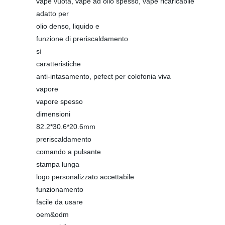
vape vuota, vape ad olio spesso, vape ricaricabile
adatto per
olio denso, liquido e
funzione di preriscaldamento
sì
caratteristiche
anti-intasamento, pefect per colofonia viva
vapore
vapore spesso
dimensioni
82.2*30.6*20.6mm
preriscaldamento
comando a pulsante
stampa lunga
logo personalizzato accettabile
funzionamento
facile da usare
oem&odm