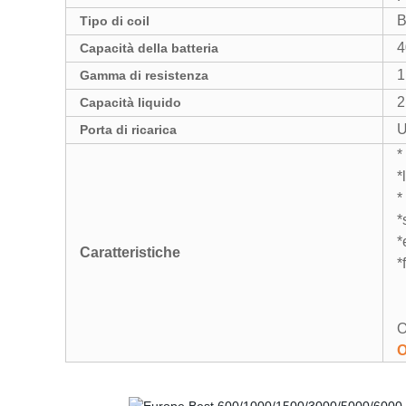
B
Tipo di coil
4
Capacità della batteria
1
Gamma di resistenza
2
Capacità liquido
U
Porta di ricarica
*
*
*
*
*
Caratteristiche
*
O
O