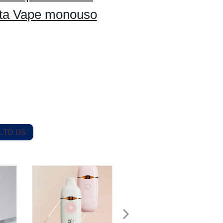
uota Vape monouso
 TO US