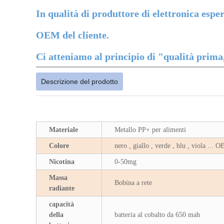
In qualità di produttore di elettronica espe
OEM del cliente.
Ci atteniamo al principio di "qualità prima
Descrizione del prodotto
Materiale
Metallo PP+ per alimenti
Colore
nero , giallo , verde , blu , viola ... 
Nicotina
0-50mg
Massa
Bobina a rete
radiante
capacità
della
batteria al cobalto da 650 mah