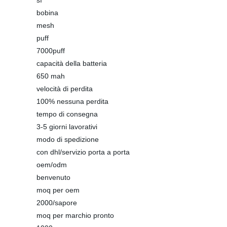
sì
bobina
mesh
puff
7000puff
capacità della batteria
650 mah
velocità di perdita
100% nessuna perdita
tempo di consegna
3-5 giorni lavorativi
modo di spedizione
con dhl/servizio porta a porta
oem/odm
benvenuto
moq per oem
2000/sapore
moq per marchio pronto