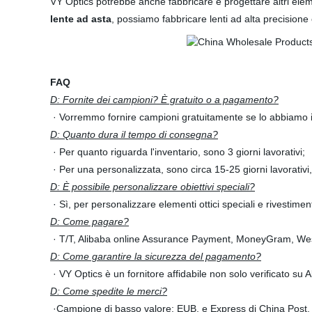
VY Optics potrebbe anche fabbricare e progettare altri elemen
lente ad asta
, possiamo fabbricare lenti ad alta precisione
FAQ
D: Fornite dei campioni? È gratuito o a pagamento?
· Vorremmo fornire campioni gratuitamente se lo abbiamo 
D: Quanto dura il tempo di consegna?
· Per quanto riguarda l'inventario, sono 3 giorni lavorativi;
· Per una personalizzata, sono circa 15-25 giorni lavorativi,
D: È possibile personalizzare obiettivi speciali?
· Sì, per personalizzare elementi ottici speciali e rivestiment
D: Come pagare?
· T/T, Alibaba online Assurance Payment, MoneyGram, West
D: Come garantire la sicurezza del pagamento?
· VY Optics è un fornitore affidabile non solo verificato s
D: Come spedite le merci?
·Campione di basso valore: EUB, e Express di China Post,