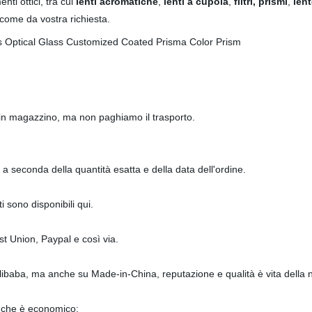
ti ottici, tra cui
lenti acromatiche
,
lenti a cupola
,
filtri, prismi
,
lent
 come da vostra richiesta.
in magazzino, ma non paghiamo il trasporto.
 a seconda della quantità esatta e della data dell'ordine.
i sono disponibili qui.
 Union, Paypal e così via.
u Alibaba, ma anche su Made-in-China, reputazione e qualità è vita dell
 che è economico;