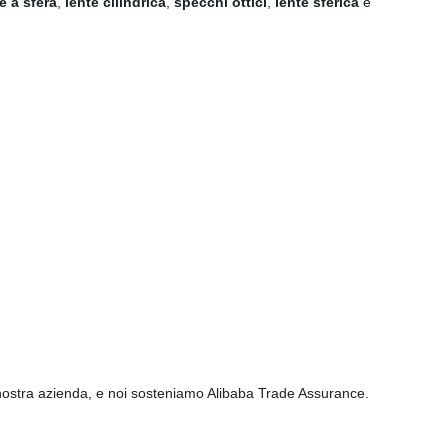
e a sfera
,
lente cilindrica
,
specchi ottici
,
lente sferica
e
a nostra azienda, e noi sosteniamo Alibaba Trade Assurance.