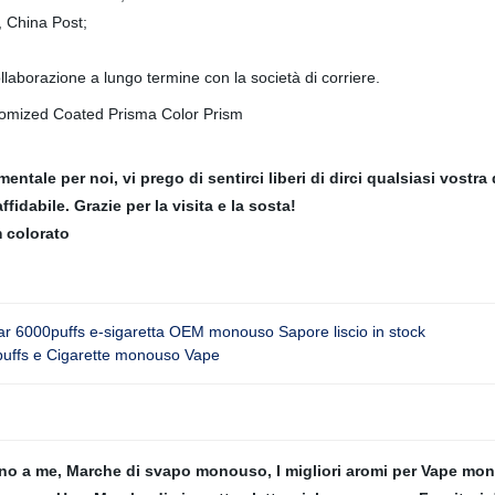
 China Post;
laborazione a lungo termine con la società di corriere.
ntale per noi, vi prego di sentirci liberi di dirci qualsiasi vos
fidabile. Grazie per la visita e la sosta!
 colorato
bar 6000puffs e-sigaretta OEM monouso Sapore liscio in stock
 puffs e Cigarette monouso Vape
ino a me
,
Marche di svapo monouso
,
I migliori aromi per Vape m