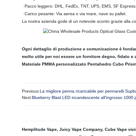
·Pacco leggero: DHL, FedEx, TNT, UPS, EMS, SF Express,
·Carico pesante: Via aerea o via mare, nave su pallet.
La nostra azienda gode di un notevole sconto grazie alla col
Ogni dettaglio di produzione e comunicazione è fondame
molto utile per noi essere un fornitore degno, fidato e af
Materiale PMMA personalizzato Pentahedro Cubo Prism
Previous:
La migliore penna ricaricabile per pennarelli Sup
Next:
Blueberry Blast LED incandescente all′ingrosso 1000
Hemplitude Vape
,
Juicy Vape Company
,
Cube Vape vic