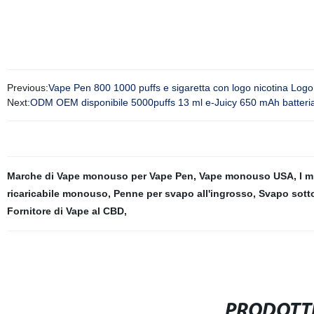
Previous:
Vape Pen 800 1000 puffs e sigaretta con logo nicotina Logo 
Next:
ODM OEM disponibile 5000puffs 13 ml e-Juicy 650 mAh batter
Marche di Vape monouso per Vape Pen
,
Vape monouso USA
,
I m
ricaricabile monouso
,
Penne per svapo all'ingrosso
,
Svapo sotto
Fornitore di Vape al CBD
,
PRODOTTI