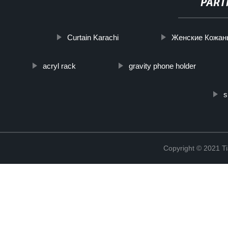
PART
Curtain Karachi
Женские Кожан
acryl rack
gravity phone holder
s
Copyright © 2021 Ti