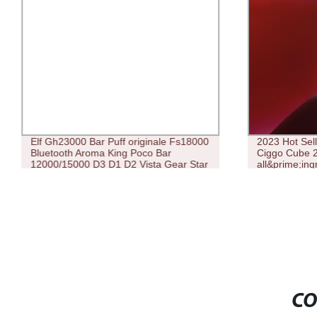
Elf Gh23000 Bar Puff originale Fs18000
2023 Hot Sel
Bluetooth Aroma King Poco Bar
Ciggo Cube 
12000/15000 D3 D1 D2 Vista Gear Star
all&prime;in
Touch Bc10000/20000/25000 Vape
Pen Cigarett
monouso all&prime;ingrosso
CO