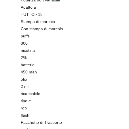
Potenza non variabile
Adatto a
TUTTO> 18
Stampa di marchio
Con stampa di marchio
puffs
800
nicotina
2%
batteria
450 mah
olio
2 ml
ricaricabile
tipo-c.
rgb
flash
Pacchetto di Trasporto