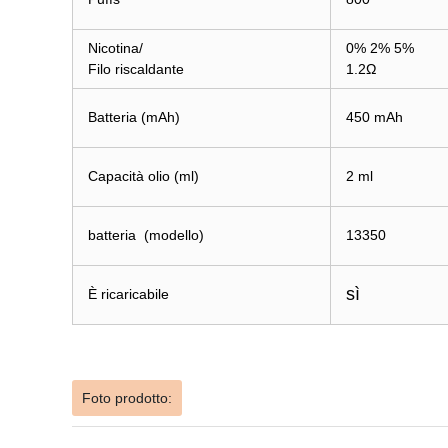
Nicotina/
0% 2% 5%
Filo riscaldante
1.2Ω
Batteria (mAh)
450 mAh
Capacità olio (ml)
2 ml
batteria
(
modello
)
13350
sì
È ricaricabile
Foto prodotto: